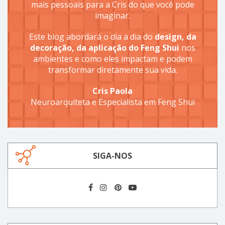
mais pessoais para a Cris do que você pode
imaginar.
Este blog abordará o dia a dia do
design, da
decoração, da aplicação do Feng Shui
nos
ambientes e como eles impactam e podem
transformar diretamente sua vida.
Cris Paola
Neuroarquiteta e Especialista em Feng Shui
SIGA-NOS