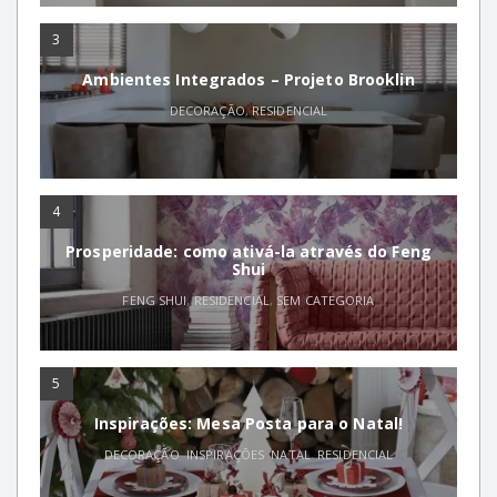
3
Ambientes Integrados – Projeto Brooklin
DECORAÇÃO
,
RESIDENCIAL
4
Prosperidade: como ativá-la através do Feng
Shui
FENG SHUI
,
RESIDENCIAL
,
SEM CATEGORIA
5
Inspirações: Mesa Posta para o Natal!
DECORAÇÃO
,
INSPIRAÇÕES
,
NATAL
,
RESIDENCIAL