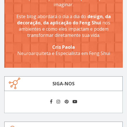
imaginar.
Este blog abordará o dia a dia do
design, da
decoração, da aplicação do Feng Shui
nos
ambientes e como eles impactam e podem
transformar diretamente sua vida.
Cris Paola
Neuroarquiteta e Especialista em Feng Shui
SIGA-NOS