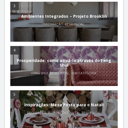
3
Ambientes Integrados – Projeto Brooklin
DECORAÇÃO
,
RESIDENCIAL
4
Prosperidade: como ativá-la através do Feng
Shui
FENG SHUI
,
RESIDENCIAL
,
SEM CATEGORIA
5
Inspirações: Mesa Posta para o Natal!
DECORAÇÃO
,
INSPIRAÇÕES
,
NATAL
,
RESIDENCIAL