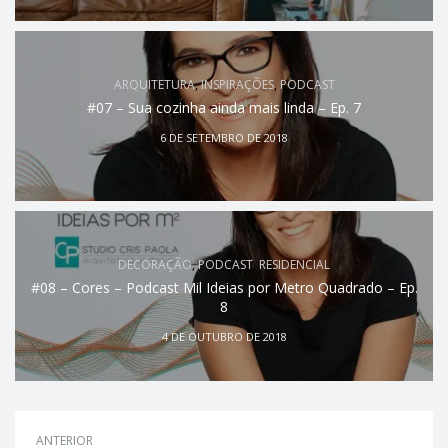
ARQUITETURA
,
INSPIRAÇÕES
,
PODCAST
#07 – Sua cozinha ainda mais linda – Ep. 7
6 DE SETEMBRO DE 2018
DECORAÇÃO
,
PODCAST
,
RESIDENCIAL
#08 – Cores – Podcast Mil Ideias por Metro Quadrado – Ep.
8
4 DE OUTUBRO DE 2018
ANTERIOR