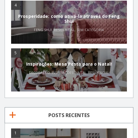
4
Prosperidade: como ativá-la através do Feng
Shui
FENG SHUI
,
RESIDENCIAL
,
SEM CATEGORIA
5
Inspirações: Mesa Posta para o Natal!
DECORAÇÃO
,
INSPIRAÇÕES
,
NATAL
,
RESIDENCIAL
POSTS RECENTES
1