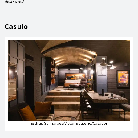
destroyed
.
Casulo
(Esdras Guimarães/Victor Eleutério/Casacor)