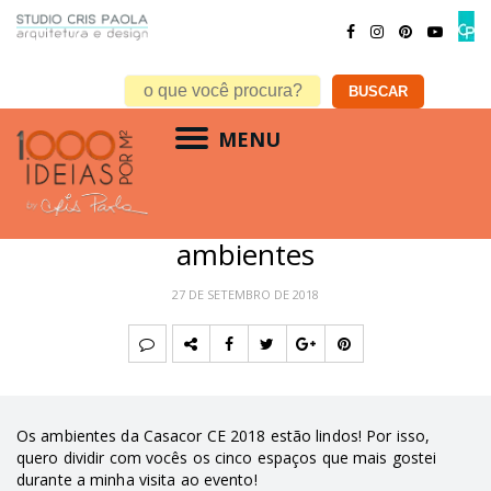
MENU
ARQUITETURA
,
CASACOR
,
DECORAÇÃO
,
INSPIRAÇÕES
Casacor CE: descubra cinco
ambientes
27 DE SETEMBRO DE 2018
Os ambientes da Casacor CE 2018 estão lindos! Por isso,
quero dividir com vocês os cinco espaços que mais gostei
durante a minha visita ao evento!