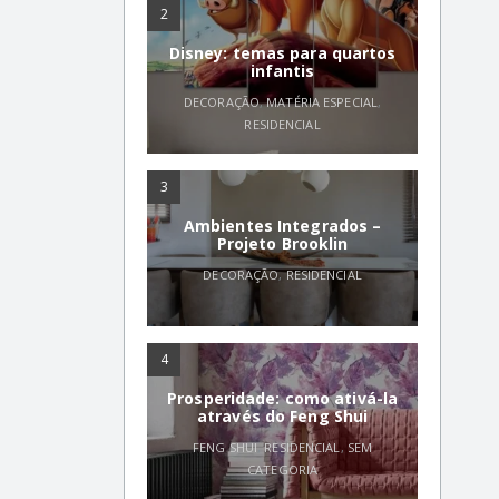
2
Disney: temas para quartos
infantis
DECORAÇÃO
,
MATÉRIA ESPECIAL
,
RESIDENCIAL
3
Ambientes Integrados –
Projeto Brooklin
DECORAÇÃO
,
RESIDENCIAL
4
Prosperidade: como ativá-la
através do Feng Shui
FENG SHUI
,
RESIDENCIAL
,
SEM
CATEGORIA