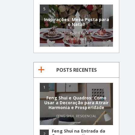
5
Inspirações: Mesa Posta para
o Natal!
DECORAÇÃO
,
INSPIRAÇÕES
,
NATAL
,
RESIDENCIAL
POSTS RECENTES
1
Feng Shui e Quadros: Como
Usar a Decoração para Atrair
Harmonia e Prosperidade
FENG SHUI
,
RESIDENCIAL
Feng Shui na Entrada da
2