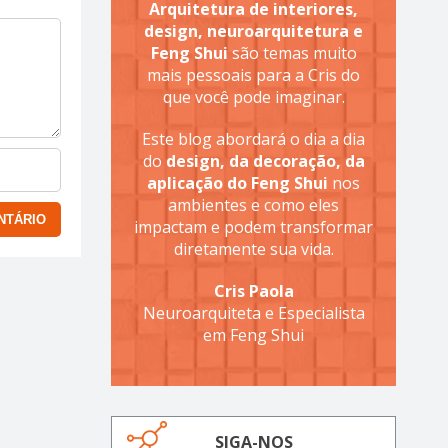
Arquitetura de interiores,
design, neuroarquitetura e
Feng Shui
são temas muito
mais pessoais para a Cris do
que você pode imaginar.
Este blog abordará o dia a dia
do
design, da decoração, da
aplicação do Feng Shui
nos
ambientes e como eles
impactam e podem transformar
diretamente sua vida.
Cris Paola
Neuroarquiteta e Especialista
em Feng Shui
SIGA-NOS