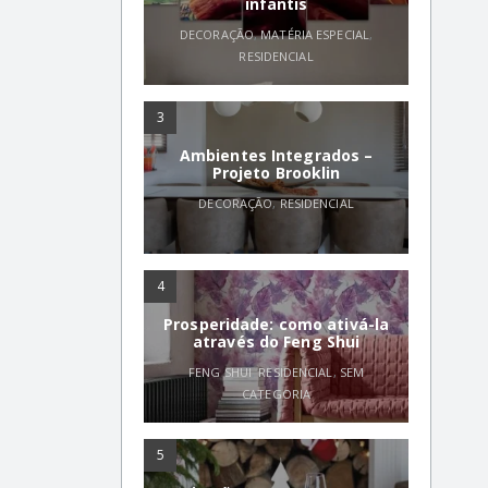
infantis
DECORAÇÃO
,
MATÉRIA ESPECIAL
,
RESIDENCIAL
3
Ambientes Integrados –
Projeto Brooklin
DECORAÇÃO
,
RESIDENCIAL
4
Prosperidade: como ativá-la
através do Feng Shui
FENG SHUI
,
RESIDENCIAL
,
SEM
CATEGORIA
5