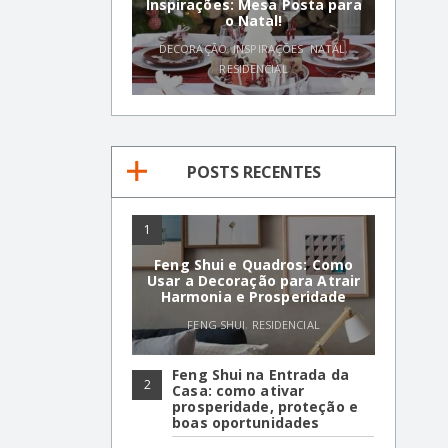
Inspirações: Mesa Posta para
o Natal!
DECORAÇÃO
,
INSPIRAÇÕES
,
NATAL
,
RESIDENCIAL
POSTS RECENTES
1
Feng Shui e Quadros: Como
Usar a Decoração para Atrair
Harmonia e Prosperidade
FENG SHUI
,
RESIDENCIAL
Feng Shui na Entrada da
2
Casa: como ativar
prosperidade, proteção e
boas oportunidades