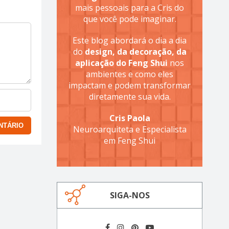
mais pessoais para a Cris do
que você pode imaginar.
Este blog abordará o dia a dia
do
design, da decoração, da
aplicação do Feng Shui
nos
ambientes e como eles
impactam e podem transformar
diretamente sua vida.
Cris Paola
Neuroarquiteta e Especialista
em Feng Shui
SIGA-NOS