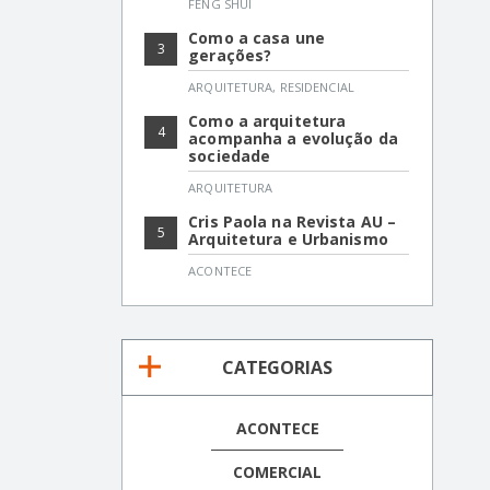
FENG SHUI
Como a casa une
3
gerações?
ARQUITETURA
,
RESIDENCIAL
Como a arquitetura
4
acompanha a evolução da
sociedade
ARQUITETURA
Cris Paola na Revista AU –
5
Arquitetura e Urbanismo
ACONTECE
CATEGORIAS
ACONTECE
COMERCIAL