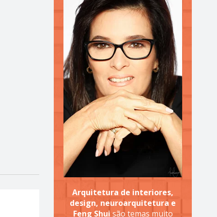
Arquitetura de interiores,
design, neuroarquitetura e
Feng Shui
são temas muito