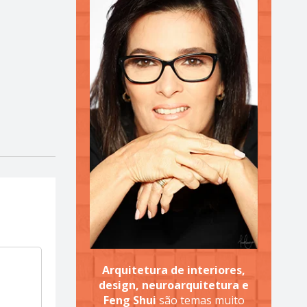
Arquitetura de interiores,
design, neuroarquitetura e
Feng Shui
são temas muito