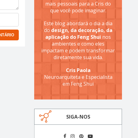
mais pessoais para a Cris do
que você pode imaginar.
Este blog abordará o dia a dia
do
design, da decoração, da
aplicação do Feng Shui
nos
ambientes e como eles
impactam e podem transformar
diretamente sua vida.
Cris Paola
Neuroarquiteta e Especialista
em Feng Shui
SIGA-NOS