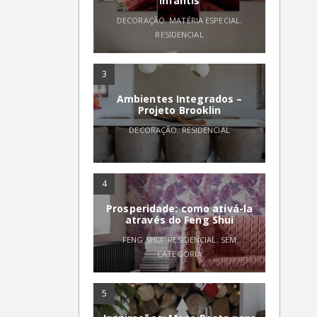
infantis
DECORAÇÃO
,
MATÉRIA ESPECIAL
,
RESIDENCIAL
3
Ambientes Integrados –
Projeto Brooklin
DECORAÇÃO
,
RESIDENCIAL
4
Prosperidade: como ativá-la
através do Feng Shui
FENG SHUI
,
RESIDENCIAL
,
SEM
CATEGORIA
5