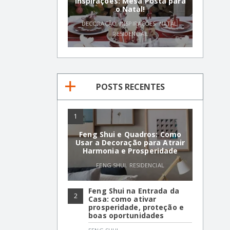
Inspirações: Mesa Posta para
o Natal!
DECORAÇÃO
,
INSPIRAÇÕES
,
NATAL
,
RESIDENCIAL
POSTS RECENTES
1
Feng Shui e Quadros: Como
Usar a Decoração para Atrair
Harmonia e Prosperidade
FENG SHUI
,
RESIDENCIAL
Feng Shui na Entrada da
2
Casa: como ativar
prosperidade, proteção e
boas oportunidades