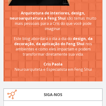
Arquitetura de interiores, design,
neuroarquitetura e Feng Shui
são temas muito
mais pessoais para a Cris do que você pode
imaginar.
Este blog abordará o dia a dia do
design, da
decoração, da aplicação do Feng Shui
nos
ambientes e como eles impactam e podem
transformar diretamente sua vida.
Cris Paola
Neuroarquiteta e Especialista em Feng Shui
SIGA-NOS