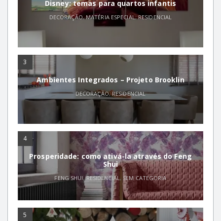
Disney: temas para quartos infantis
DECORAÇÃO
,
MATÉRIA ESPECIAL
,
RESIDENCIAL
3
Ambientes Integrados – Projeto Brooklin
DECORAÇÃO
,
RESIDENCIAL
4
Prosperidade: como ativá-la através do Feng
Shui
FENG SHUI
,
RESIDENCIAL
,
SEM CATEGORIA
5