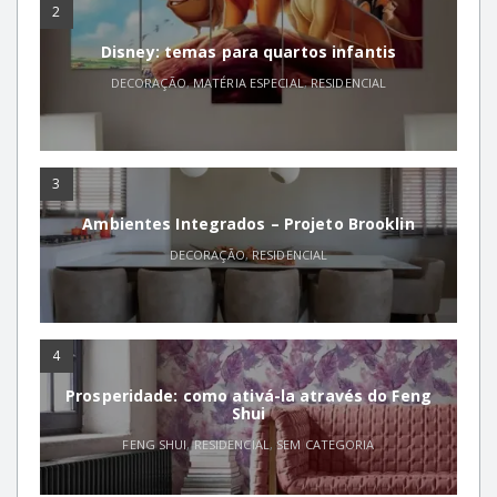
2
Disney: temas para quartos infantis
DECORAÇÃO
,
MATÉRIA ESPECIAL
,
RESIDENCIAL
3
Ambientes Integrados – Projeto Brooklin
DECORAÇÃO
,
RESIDENCIAL
4
Prosperidade: como ativá-la através do Feng
Shui
FENG SHUI
,
RESIDENCIAL
,
SEM CATEGORIA