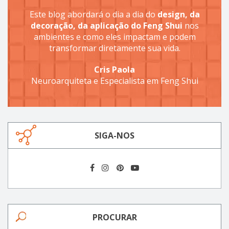
Este blog abordará o dia a dia do
design, da
decoração, da aplicação do Feng Shui
nos
ambientes e como eles impactam e podem
transformar diretamente sua vida.
Cris Paola
Neuroarquiteta e Especialista em Feng Shui
SIGA-NOS
PROCURAR