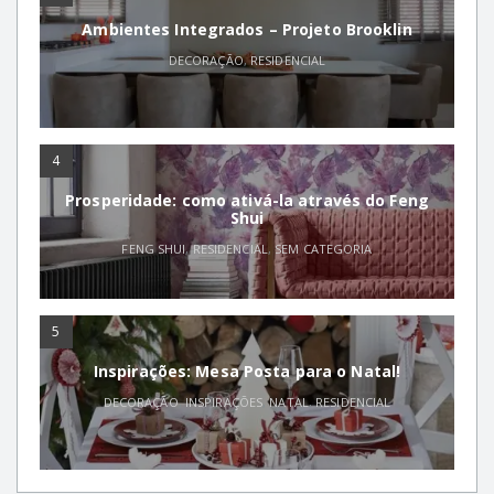
Ambientes Integrados – Projeto Brooklin
DECORAÇÃO
,
RESIDENCIAL
4
Prosperidade: como ativá-la através do Feng
Shui
FENG SHUI
,
RESIDENCIAL
,
SEM CATEGORIA
5
Inspirações: Mesa Posta para o Natal!
DECORAÇÃO
,
INSPIRAÇÕES
,
NATAL
,
RESIDENCIAL