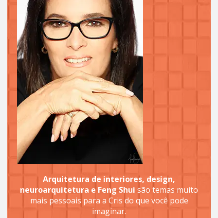
Arquitetura de interiores, design,
neuroarquitetura e Feng Shui
são temas muito
mais pessoais para a Cris do que você pode
imaginar.