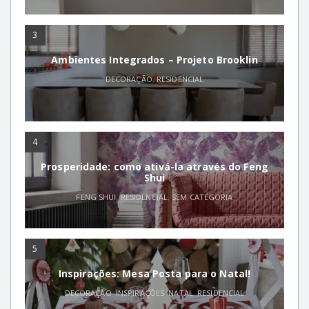
3
Ambientes Integrados – Projeto Brooklin
DECORAÇÃO
,
RESIDENCIAL
4
Prosperidade: como ativá-la através do Feng
Shui
FENG SHUI
,
RESIDENCIAL
,
SEM CATEGORIA
5
Inspirações: Mesa Posta para o Natal!
DECORAÇÃO
,
INSPIRAÇÕES
,
NATAL
,
RESIDENCIAL