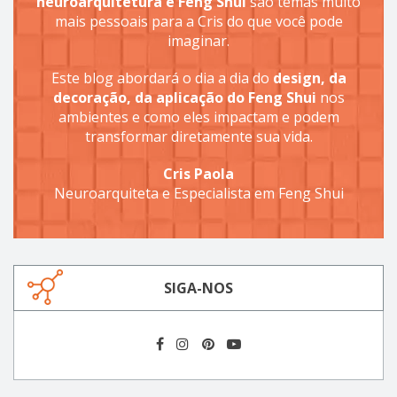
neuroarquitetura e Feng Shui
são temas muito
mais pessoais para a Cris do que você pode
imaginar.
Este blog abordará o dia a dia do
design, da
decoração, da aplicação do Feng Shui
nos
ambientes e como eles impactam e podem
transformar diretamente sua vida.
Cris Paola
Neuroarquiteta e Especialista em Feng Shui
SIGA-NOS