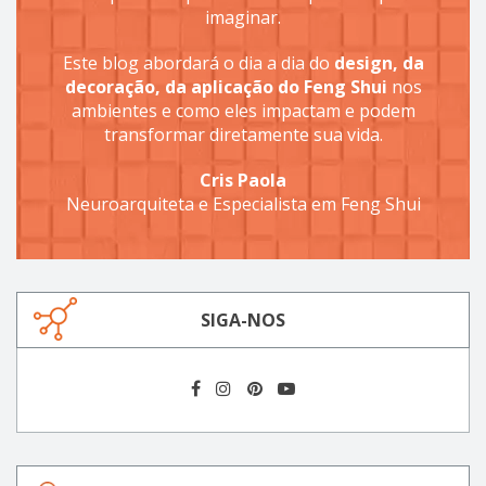
imaginar.
Este blog abordará o dia a dia do
design, da
decoração, da aplicação do Feng Shui
nos
ambientes e como eles impactam e podem
transformar diretamente sua vida.
Cris Paola
Neuroarquiteta e Especialista em Feng Shui
SIGA-NOS