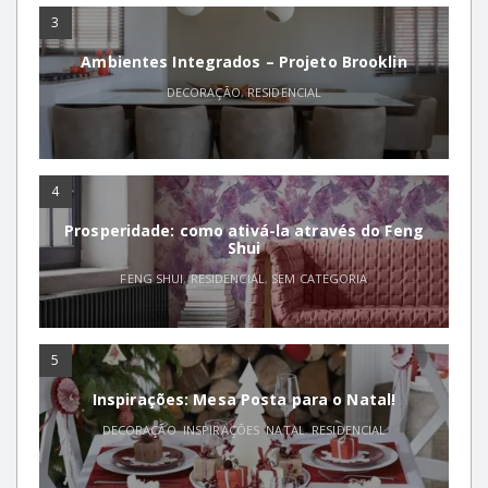
3
Ambientes Integrados – Projeto Brooklin
DECORAÇÃO
,
RESIDENCIAL
4
Prosperidade: como ativá-la através do Feng
Shui
FENG SHUI
,
RESIDENCIAL
,
SEM CATEGORIA
5
Inspirações: Mesa Posta para o Natal!
DECORAÇÃO
,
INSPIRAÇÕES
,
NATAL
,
RESIDENCIAL