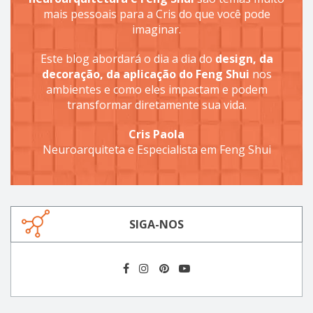
mais pessoais para a Cris do que você pode
imaginar.
Este blog abordará o dia a dia do
design, da
decoração, da aplicação do Feng Shui
nos
ambientes e como eles impactam e podem
transformar diretamente sua vida.
Cris Paola
Neuroarquiteta e Especialista em Feng Shui
SIGA-NOS