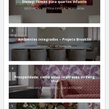
Disney: temas para quartos infantis
DECORAÇÃO
,
MATÉRIA ESPECIAL
,
RESIDENCIAL
3
Ambientes Integrados – Projeto Brooklin
DECORAÇÃO
,
RESIDENCIAL
4
Prosperidade: como ativá-la através do Feng
Shui
FENG SHUI
,
RESIDENCIAL
,
SEM CATEGORIA
5