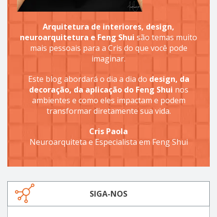
Arquitetura de interiores, design,
neuroarquitetura e Feng Shui
são temas muito
mais pessoais para a Cris do que você pode
imaginar.
Este blog abordará o dia a dia do
design, da
decoração, da aplicação do Feng Shui
nos
ambientes e como eles impactam e podem
transformar diretamente sua vida.
Cris Paola
Neuroarquiteta e Especialista em Feng Shui
SIGA-NOS