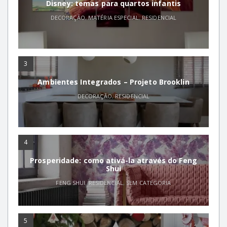
Disney: temas para quartos infantis
DECORAÇÃO
,
MATÉRIA ESPECIAL
,
RESIDENCIAL
3
Ambientes Integrados – Projeto Brooklin
DECORAÇÃO
,
RESIDENCIAL
4
Prosperidade: como ativá-la através do Feng
Shui
FENG SHUI
,
RESIDENCIAL
,
SEM CATEGORIA
5