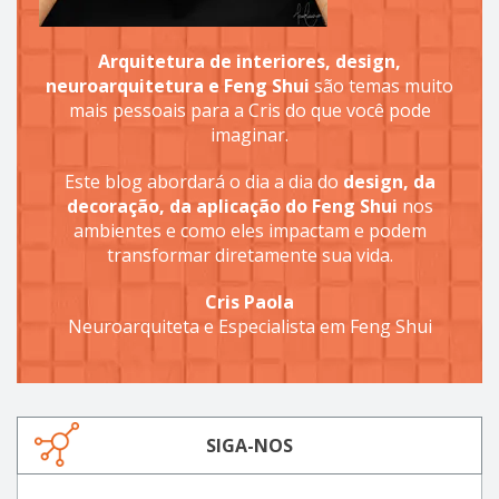
Arquitetura de interiores, design,
neuroarquitetura e Feng Shui
são temas muito
mais pessoais para a Cris do que você pode
imaginar.
Este blog abordará o dia a dia do
design, da
decoração, da aplicação do Feng Shui
nos
ambientes e como eles impactam e podem
transformar diretamente sua vida.
Cris Paola
Neuroarquiteta e Especialista em Feng Shui
SIGA-NOS