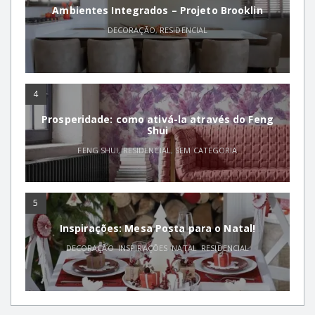
Ambientes Integrados – Projeto Brooklin
DECORAÇÃO
,
RESIDENCIAL
4
Prosperidade: como ativá-la através do Feng
Shui
FENG SHUI
,
RESIDENCIAL
,
SEM CATEGORIA
5
Inspirações: Mesa Posta para o Natal!
DECORAÇÃO
,
INSPIRAÇÕES
,
NATAL
,
RESIDENCIAL