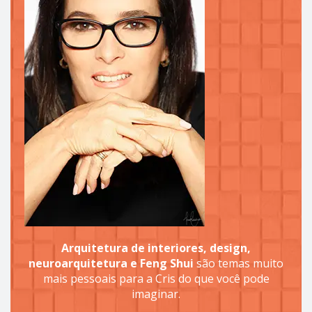
Arquitetura de interiores, design,
neuroarquitetura e Feng Shui
são temas muito
mais pessoais para a Cris do que você pode
imaginar.