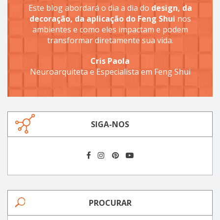
Este blog abordará o dia a dia do
design, da
decoração, da aplicação do Feng Shui
nos
ambientes e como eles impactam e podem
transformar diretamente sua vida.
Cris Paola
Neuroarquiteta e Especialista em Feng Shui
SIGA-NOS
PROCURAR