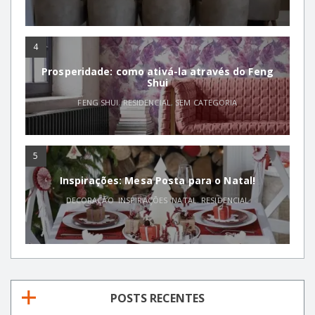
4
Prosperidade: como ativá-la através do Feng
Shui
FENG SHUI
,
RESIDENCIAL
,
SEM CATEGORIA
5
Inspirações: Mesa Posta para o Natal!
DECORAÇÃO
,
INSPIRAÇÕES
,
NATAL
,
RESIDENCIAL
POSTS RECENTES