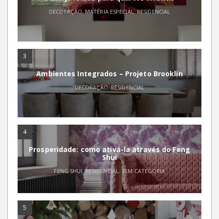
DECORAÇÃO
,
MATÉRIA ESPECIAL
,
RESIDENCIAL
3
Ambientes Integrados – Projeto Brooklin
DECORAÇÃO
,
RESIDENCIAL
4
Prosperidade: como ativá-la através do Feng
Shui
FENG SHUI
,
RESIDENCIAL
,
SEM CATEGORIA
5