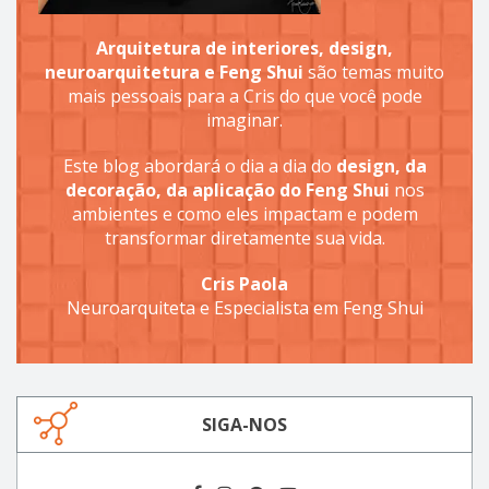
Arquitetura de interiores, design,
neuroarquitetura e Feng Shui
são temas muito
mais pessoais para a Cris do que você pode
imaginar.
Este blog abordará o dia a dia do
design, da
decoração, da aplicação do Feng Shui
nos
ambientes e como eles impactam e podem
transformar diretamente sua vida.
Cris Paola
Neuroarquiteta e Especialista em Feng Shui
SIGA-NOS