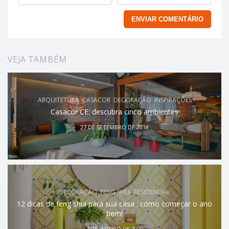
VEJA TAMBÉM
ARQUITETURA
,
CASACOR
,
DECORAÇÃO
,
INSPIRAÇÕES
Casacor CE: descubra cinco ambientes
27 DE SETEMBRO DE 2018
DECORAÇÃO
,
FENG SHUI
,
RESIDENCIAL
12 dicas de feng shui para sua casa : como começar o ano
bem!
7 DE JANEIRO DE 2020