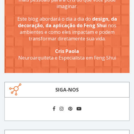
imaginar.
Este blog abordará o dia a dia do
design, da
decoração, da aplicação do Feng Shui
nos
ambientes e como eles impactam e podem
transformar diretamente sua vida.
Cris Paola
Neuroarquiteta e Especialista em Feng Shui
SIGA-NOS