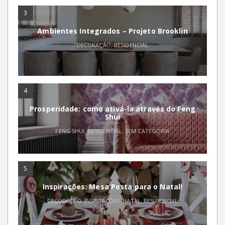
3
Ambientes Integrados – Projeto Brooklin
DECORAÇÃO
,
RESIDENCIAL
4
Prosperidade: como ativá-la através do Feng
Shui
FENG SHUI
,
RESIDENCIAL
,
SEM CATEGORIA
5
Inspirações: Mesa Posta para o Natal!
DECORAÇÃO
,
INSPIRAÇÕES
,
NATAL
,
RESIDENCIAL