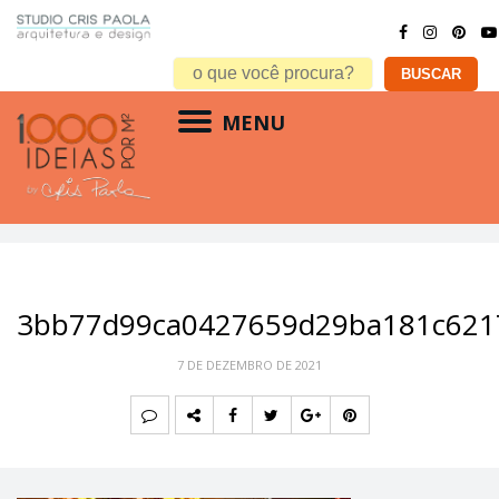
MENU
3bb77d99ca0427659d29ba181c621
7 DE DEZEMBRO DE 2021