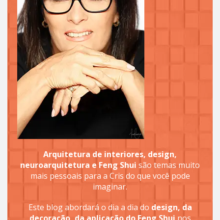
Arquitetura de interiores, design,
neuroarquitetura e Feng Shui
são temas muito
mais pessoais para a Cris do que você pode
imaginar.
Este blog abordará o dia a dia do
design, da
decoração, da aplicação do Feng Shui
nos