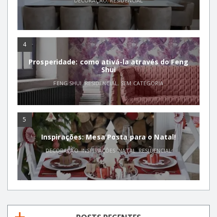
DECORAÇÃO
,
RESIDENCIAL
4
Prosperidade: como ativá-la através do Feng
Shui
FENG SHUI
,
RESIDENCIAL
,
SEM CATEGORIA
5
Inspirações: Mesa Posta para o Natal!
DECORAÇÃO
,
INSPIRAÇÕES
,
NATAL
,
RESIDENCIAL