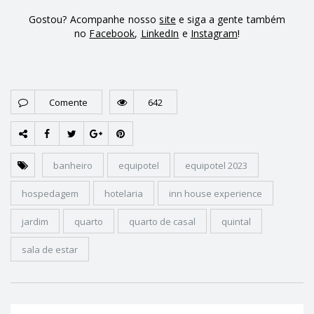
Gostou? Acompanhe nosso
site
e siga a gente também
no
Facebook
,
LinkedIn
e
Instagram
!
Comente
642
banheiro
equipotel
equipotel 2023
hospedagem
hotelaria
inn house experience
jardim
quarto
quarto de casal
quintal
sala de estar