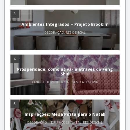
3
Ambientes Integrados – Projeto Brooklin
DECORAÇÃO
,
RESIDENCIAL
4
Prosperidade: como ativá-la através do Feng
Shui
FENG SHUI
,
RESIDENCIAL
,
SEM CATEGORIA
5
Inspirações: Mesa Posta para o Natal!
DECORAÇÃO
,
INSPIRAÇÕES
,
NATAL
,
RESIDENCIAL