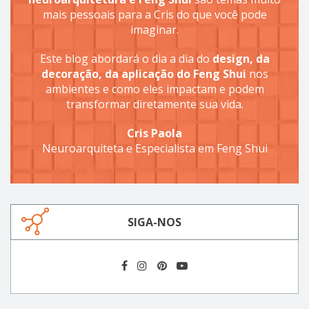
mais pessoais para a Cris do que você pode
imaginar.
Este blog abordará o dia a dia do
design, da
decoração, da aplicação do Feng Shui
nos
ambientes e como eles impactam e podem
transformar diretamente sua vida.
Cris Paola
Neuroarquiteta e Especialista em Feng Shui
SIGA-NOS