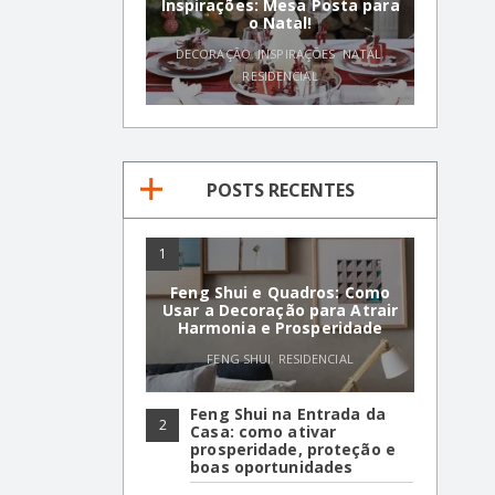
Inspirações: Mesa Posta para
o Natal!
DECORAÇÃO
,
INSPIRAÇÕES
,
NATAL
,
RESIDENCIAL
POSTS RECENTES
1
Feng Shui e Quadros: Como
Usar a Decoração para Atrair
Harmonia e Prosperidade
FENG SHUI
,
RESIDENCIAL
Feng Shui na Entrada da
2
Casa: como ativar
prosperidade, proteção e
boas oportunidades