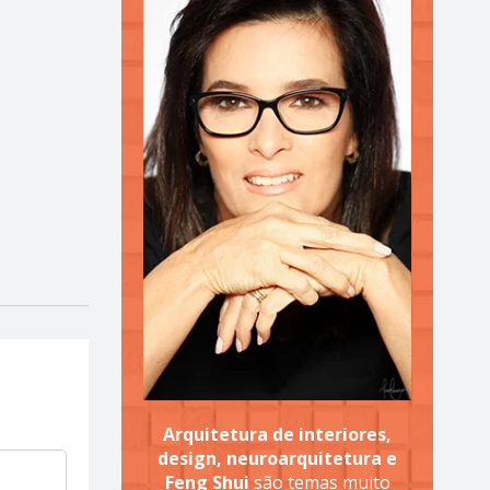
Arquitetura de interiores,
design, neuroarquitetura e
Feng Shui
são temas muito