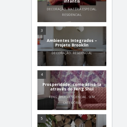
infantis
DECORAÇÃO
,
MATÉRIA ESPECIAL
,
RESIDENCIAL
3
Ambientes Integrados –
Projeto Brooklin
DECORAÇÃO
,
RESIDENCIAL
4
Prosperidade: como ativá-la
através do Feng Shui
FENG SHUI
,
RESIDENCIAL
,
SEM
CATEGORIA
5