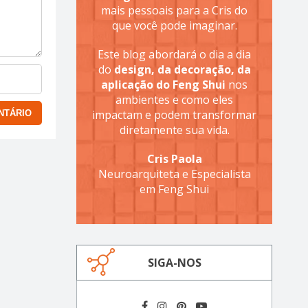
mais pessoais para a Cris do
que você pode imaginar.
Este blog abordará o dia a dia
do
design, da decoração, da
aplicação do Feng Shui
nos
ambientes e como eles
impactam e podem transformar
diretamente sua vida.
Cris Paola
Neuroarquiteta e Especialista
em Feng Shui
SIGA-NOS