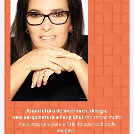
Arquitetura de interiores, design,
neuroarquitetura e Feng Shui
são temas muito
mais pessoais para a Cris do que você pode
imaginar.