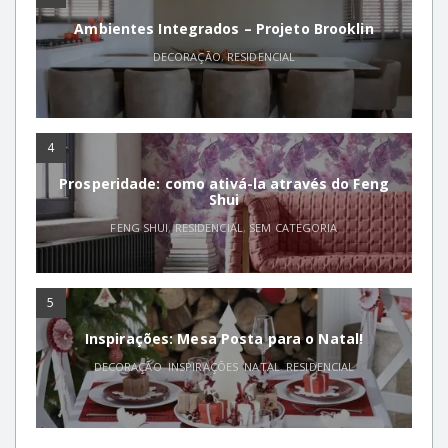
Ambientes Integrados – Projeto Brooklin
DECORAÇÃO
,
RESIDENCIAL
4
Prosperidade: como ativá-la através do Feng
Shui
FENG SHUI
,
RESIDENCIAL
,
SEM CATEGORIA
5
Inspirações: Mesa Posta para o Natal!
DECORAÇÃO
,
INSPIRAÇÕES
,
NATAL
,
RESIDENCIAL