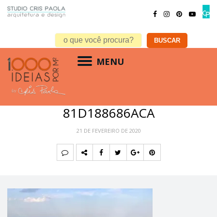
MENU
E935417D-BC6A-48BC-ABB1-
81D188686ACA
21 DE FEVEREIRO DE 2020