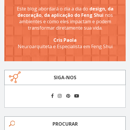
Este blog abordará o dia a dia do
design, da
decoração, da aplicação do Feng Shui
nos
ambientes e como eles impactam e podem
transformar diretamente sua vida.
Cris Paola
Neuroarquiteta e Especialista em Feng Shui
SIGA-NOS
PROCURAR