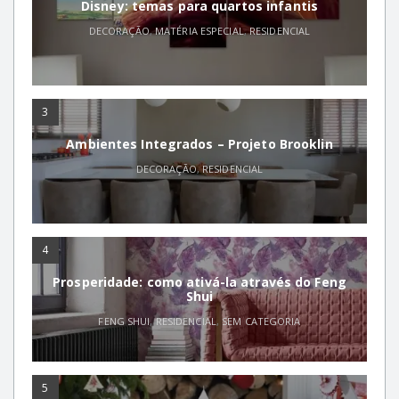
Disney: temas para quartos infantis
DECORAÇÃO
,
MATÉRIA ESPECIAL
,
RESIDENCIAL
3
Ambientes Integrados – Projeto Brooklin
DECORAÇÃO
,
RESIDENCIAL
4
Prosperidade: como ativá-la através do Feng
Shui
FENG SHUI
,
RESIDENCIAL
,
SEM CATEGORIA
5