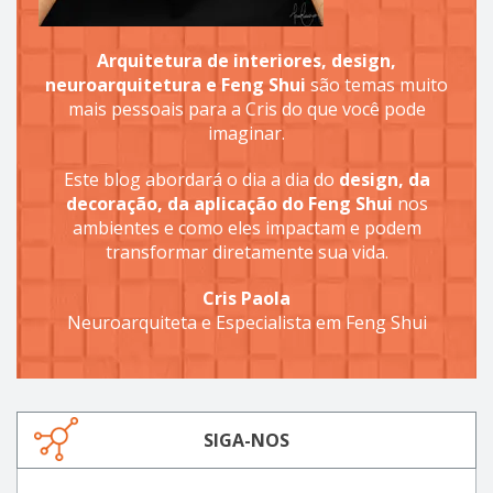
Arquitetura de interiores, design,
neuroarquitetura e Feng Shui
são temas muito
mais pessoais para a Cris do que você pode
imaginar.
Este blog abordará o dia a dia do
design, da
decoração, da aplicação do Feng Shui
nos
ambientes e como eles impactam e podem
transformar diretamente sua vida.
Cris Paola
Neuroarquiteta e Especialista em Feng Shui
SIGA-NOS