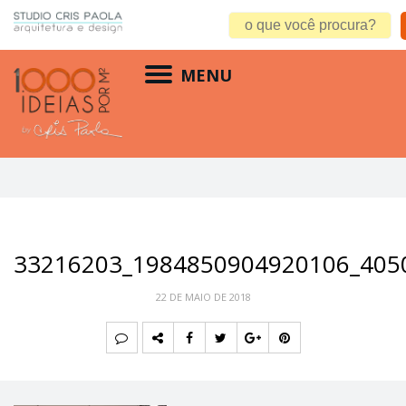
MENU
33216203_1984850904920106_405
22 DE MAIO DE 2018