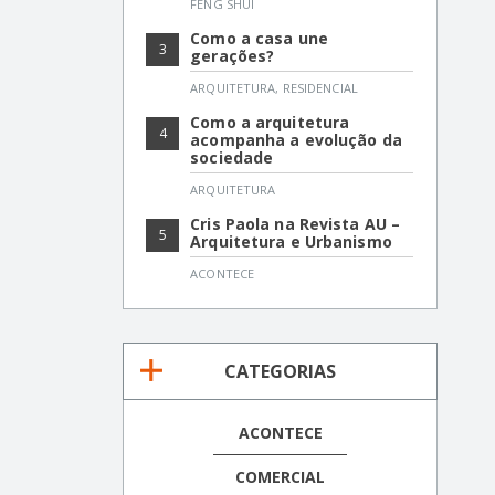
FENG SHUI
Como a casa une
3
gerações?
ARQUITETURA
,
RESIDENCIAL
Como a arquitetura
4
acompanha a evolução da
sociedade
ARQUITETURA
Cris Paola na Revista AU –
5
Arquitetura e Urbanismo
ACONTECE
CATEGORIAS
ACONTECE
COMERCIAL