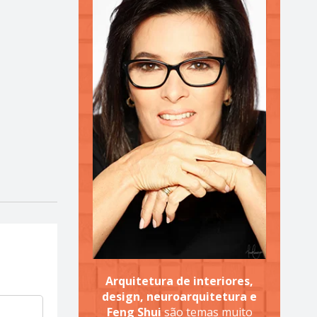
Arquitetura de interiores,
design, neuroarquitetura e
Feng Shui
são temas muito