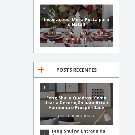
5
Inspirações: Mesa Posta para
o Natal!
DECORAÇÃO
,
INSPIRAÇÕES
,
NATAL
,
RESIDENCIAL
POSTS RECENTES
1
Feng Shui e Quadros: Como
Usar a Decoração para Atrair
Harmonia e Prosperidade
FENG SHUI
,
RESIDENCIAL
Feng Shui na Entrada da
2