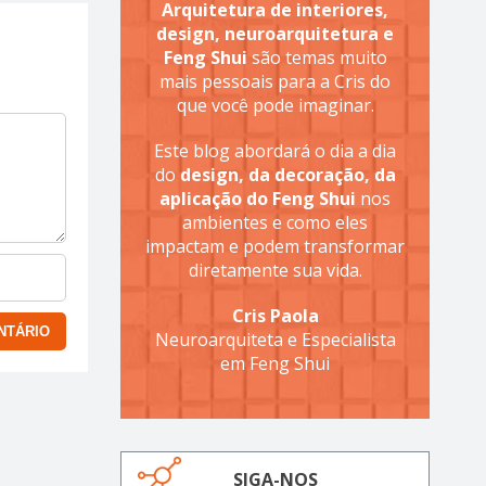
Arquitetura de interiores,
design, neuroarquitetura e
Feng Shui
são temas muito
mais pessoais para a Cris do
que você pode imaginar.
Este blog abordará o dia a dia
do
design, da decoração, da
aplicação do Feng Shui
nos
ambientes e como eles
impactam e podem transformar
diretamente sua vida.
Cris Paola
Neuroarquiteta e Especialista
em Feng Shui
SIGA-NOS