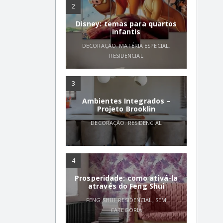
2
Disney: temas para quartos
infantis
DECORAÇÃO
,
MATÉRIA ESPECIAL
,
RESIDENCIAL
3
Ambientes Integrados –
Projeto Brooklin
DECORAÇÃO
,
RESIDENCIAL
4
Prosperidade: como ativá-la
através do Feng Shui
FENG SHUI
,
RESIDENCIAL
,
SEM
CATEGORIA