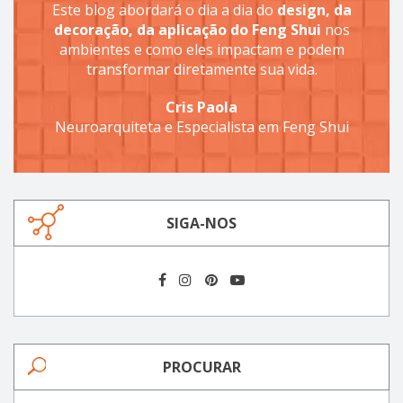
Este blog abordará o dia a dia do
design, da
decoração, da aplicação do Feng Shui
nos
ambientes e como eles impactam e podem
transformar diretamente sua vida.
Cris Paola
Neuroarquiteta e Especialista em Feng Shui
SIGA-NOS
PROCURAR