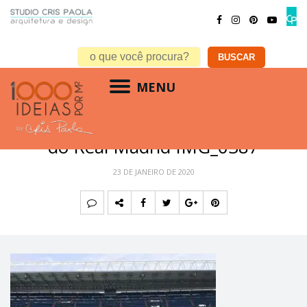
MENU
Estadio Santiago Bernabeo oficial
do Real Madrid IMG_0387
23 DE JANEIRO DE 2020