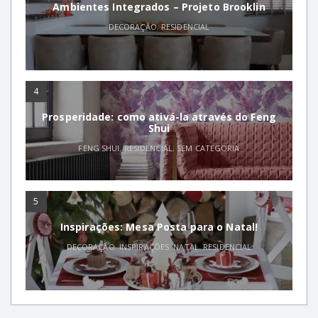
Ambientes Integrados – Projeto Brooklin
DECORAÇÃO
,
RESIDENCIAL
4
Prosperidade: como ativá-la através do Feng
Shui
FENG SHUI
,
RESIDENCIAL
,
SEM CATEGORIA
5
Inspirações: Mesa Posta para o Natal!
DECORAÇÃO
,
INSPIRAÇÕES
,
NATAL
,
RESIDENCIAL