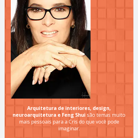
Arquitetura de interiores, design,
neuroarquitetura e Feng Shui
são temas muito
mais pessoais para a Cris do que você pode
imaginar.