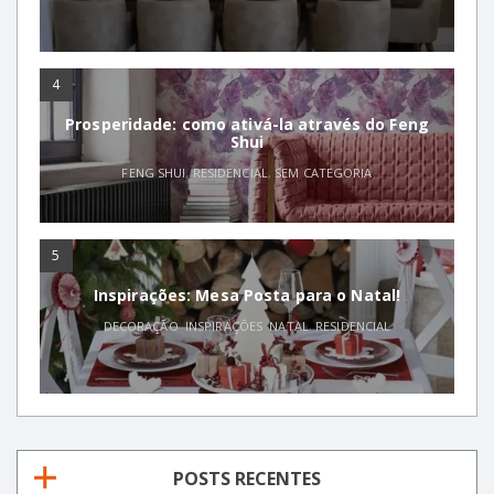
4
Prosperidade: como ativá-la através do Feng
Shui
FENG SHUI
,
RESIDENCIAL
,
SEM CATEGORIA
5
Inspirações: Mesa Posta para o Natal!
DECORAÇÃO
,
INSPIRAÇÕES
,
NATAL
,
RESIDENCIAL
POSTS RECENTES