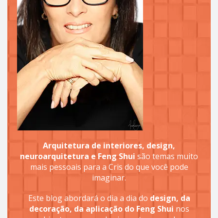
Arquitetura de interiores, design,
neuroarquitetura e Feng Shui
são temas muito
mais pessoais para a Cris do que você pode
imaginar.
Este blog abordará o dia a dia do
design, da
decoração, da aplicação do Feng Shui
nos