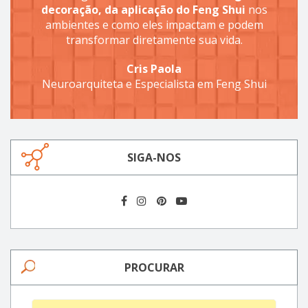
decoração, da aplicação do Feng Shui
nos
ambientes e como eles impactam e podem
transformar diretamente sua vida.
Cris Paola
Neuroarquiteta e Especialista em Feng Shui
SIGA-NOS
PROCURAR