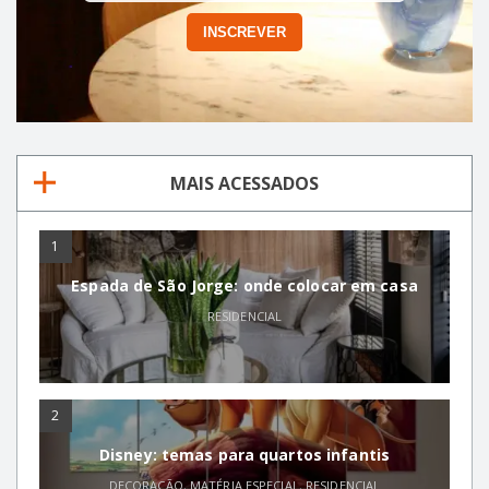
MAIS ACESSADOS
1
Espada de São Jorge: onde colocar em casa
RESIDENCIAL
2
Disney: temas para quartos infantis
DECORAÇÃO
,
MATÉRIA ESPECIAL
,
RESIDENCIAL