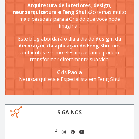
Arquitetura de interiores, design,
neuroarquitetura e Feng Shui
são temas muito
mais pessoais para a Cris do que você pode
imaginar.
Este blog abordará o dia a dia do
design, da
decoração, da aplicação do Feng Shui
nos
ambientes e como eles impactam e podem
transformar diretamente sua vida.
Cris Paola
Neuroarquiteta e Especialista em Feng Shui
SIGA-NOS