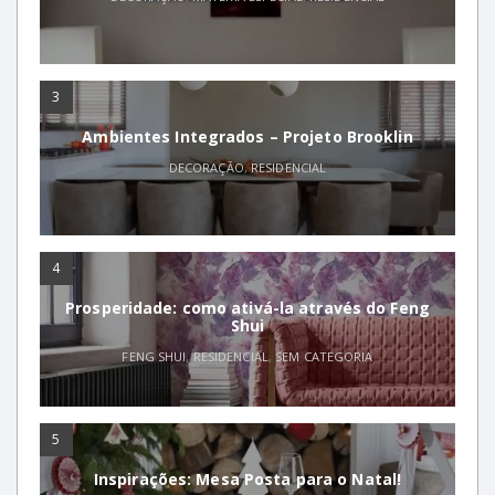
3
Ambientes Integrados – Projeto Brooklin
DECORAÇÃO
,
RESIDENCIAL
4
Prosperidade: como ativá-la através do Feng
Shui
FENG SHUI
,
RESIDENCIAL
,
SEM CATEGORIA
5
Inspirações: Mesa Posta para o Natal!