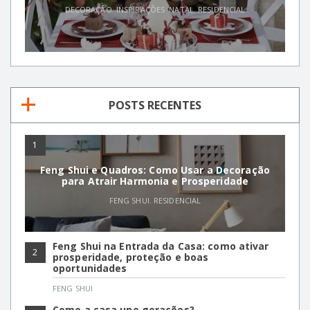
DECORAÇÃO
,
INSPIRAÇÕES
,
NATAL
,
RESIDENCIAL
POSTS RECENTES
1
Feng Shui e Quadros: Como Usar a Decoração
para Atrair Harmonia e Prosperidade
FENG SHUI
,
RESIDENCIAL
Feng Shui na Entrada da Casa: como ativar
2
prosperidade, proteção e boas
oportunidades
FENG SHUI
Como a casa une gerações?