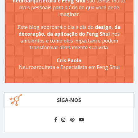
neuroarquitetura e Feng Shui
são temas muito
mais pessoais para a Cris do que você pode
imaginar.
Este blog abordará o dia a dia do
design, da
decoração, da aplicação do Feng Shui
nos
ambientes e como eles impactam e podem
transformar diretamente sua vida.
Cris Paola
Neuroarquiteta e Especialista em Feng Shui
SIGA-NOS