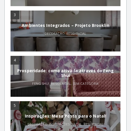
3
Ambientes Integrados – Projeto Brooklin
DECORAÇÃO
,
RESIDENCIAL
4
Prosperidade: como ativá-la através do Feng
Shui
FENG SHUI
,
RESIDENCIAL
,
SEM CATEGORIA
5
Inspirações: Mesa Posta para o Natal!
DECORAÇÃO
,
INSPIRAÇÕES
,
NATAL
,
RESIDENCIAL