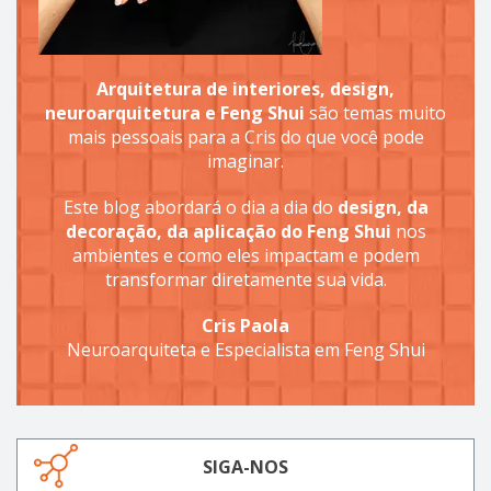
Arquitetura de interiores, design,
neuroarquitetura e Feng Shui
são temas muito
mais pessoais para a Cris do que você pode
imaginar.
Este blog abordará o dia a dia do
design, da
decoração, da aplicação do Feng Shui
nos
ambientes e como eles impactam e podem
transformar diretamente sua vida.
Cris Paola
Neuroarquiteta e Especialista em Feng Shui
SIGA-NOS