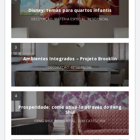
Disney: temas para quartos infantis
DECORAÇÃO
,
MATÉRIA ESPECIAL
,
RESIDENCIAL
3
Ambientes Integrados – Projeto Brooklin
DECORAÇÃO
,
RESIDENCIAL
4
Prosperidade: como ativá-la através do Feng
Shui
FENG SHUI
,
RESIDENCIAL
,
SEM CATEGORIA