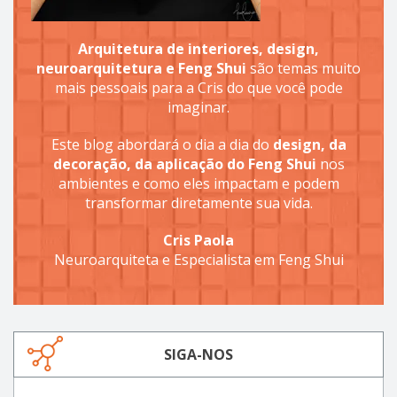
Arquitetura de interiores, design,
neuroarquitetura e Feng Shui
são temas muito
mais pessoais para a Cris do que você pode
imaginar.
Este blog abordará o dia a dia do
design, da
decoração, da aplicação do Feng Shui
nos
ambientes e como eles impactam e podem
transformar diretamente sua vida.
Cris Paola
Neuroarquiteta e Especialista em Feng Shui
SIGA-NOS