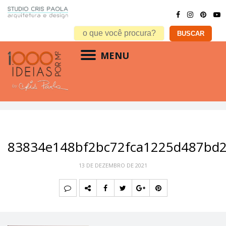
MENU
83834e148bf2bc72fca1225d487bd
13 DE DEZEMBRO DE 2021