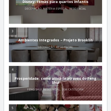
Disney: temas para quartos infantis
DECORAÇÃO
,
MATÉRIA ESPECIAL
,
RESIDENCIAL
3
Ambientes Integrados – Projeto Brooklin
DECORAÇÃO
,
RESIDENCIAL
4
Prosperidade: como ativá-la através do Feng
Shui
FENG SHUI
,
RESIDENCIAL
,
SEM CATEGORIA
5