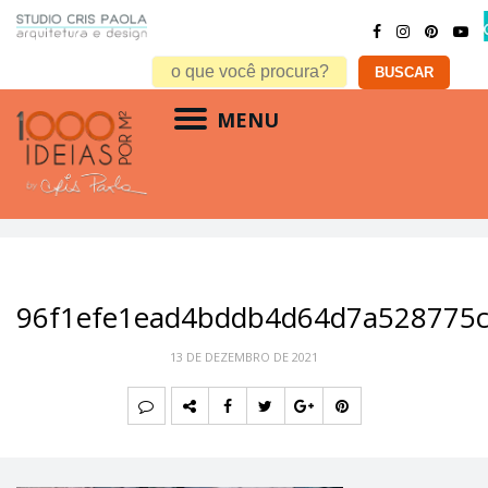
MENU
96f1efe1ead4bddb4d64d7a528775c
13 DE DEZEMBRO DE 2021