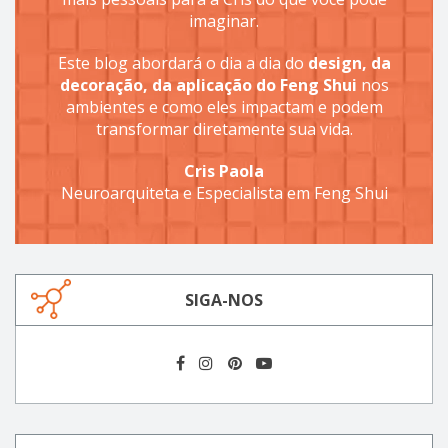
imaginar.
Este blog abordará o dia a dia do
design, da
decoração, da aplicação do Feng Shui
nos
ambientes e como eles impactam e podem
transformar diretamente sua vida.
Cris Paola
Neuroarquiteta e Especialista em Feng Shui
SIGA-NOS