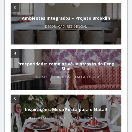
3
Ambientes Integrados – Projeto Brooklin
DECORAÇÃO
,
RESIDENCIAL
4
Prosperidade: como ativá-la através do Feng
Shui
FENG SHUI
,
RESIDENCIAL
,
SEM CATEGORIA
5
Inspirações: Mesa Posta para o Natal!
DECORAÇÃO
,
INSPIRAÇÕES
,
NATAL
,
RESIDENCIAL