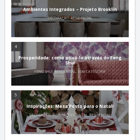
Ambientes Integrados – Projeto Brooklin
DECORAÇÃO
,
RESIDENCIAL
4
Prosperidade: como ativá-la através do Feng
Shui
FENG SHUI
,
RESIDENCIAL
,
SEM CATEGORIA
5
Inspirações: Mesa Posta para o Natal!
DECORAÇÃO
,
INSPIRAÇÕES
,
NATAL
,
RESIDENCIAL