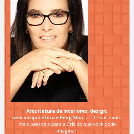
Arquitetura de interiores, design,
neuroarquitetura e Feng Shui
são temas muito
mais pessoais para a Cris do que você pode
imaginar.