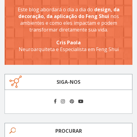
Este blog abordará o dia a dia do
design, da
decoração, da aplicação do Feng Shui
nos
ambientes e como eles impactam e podem
transformar diretamente sua vida.
Cris Paola
Neuroarquiteta e Especialista em Feng Shui
SIGA-NOS
PROCURAR