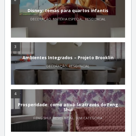
Disney: temas para quartos infantis
DECORAÇÃO
,
MATÉRIA ESPECIAL
,
RESIDENCIAL
3
Ambientes Integrados – Projeto Brooklin
DECORAÇÃO
,
RESIDENCIAL
4
Prosperidade: como ativá-la através do Feng
Shui
FENG SHUI
,
RESIDENCIAL
,
SEM CATEGORIA