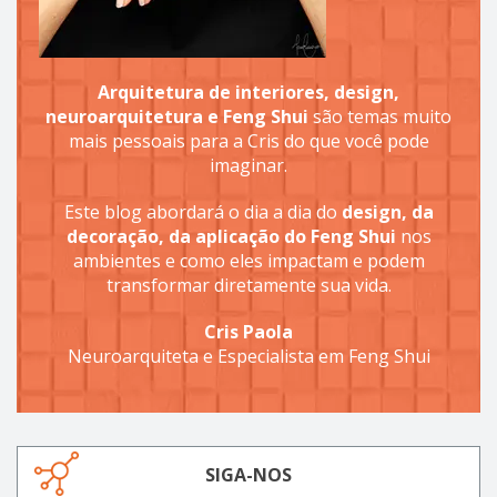
Arquitetura de interiores, design,
neuroarquitetura e Feng Shui
são temas muito
mais pessoais para a Cris do que você pode
imaginar.
Este blog abordará o dia a dia do
design, da
decoração, da aplicação do Feng Shui
nos
ambientes e como eles impactam e podem
transformar diretamente sua vida.
Cris Paola
Neuroarquiteta e Especialista em Feng Shui
SIGA-NOS