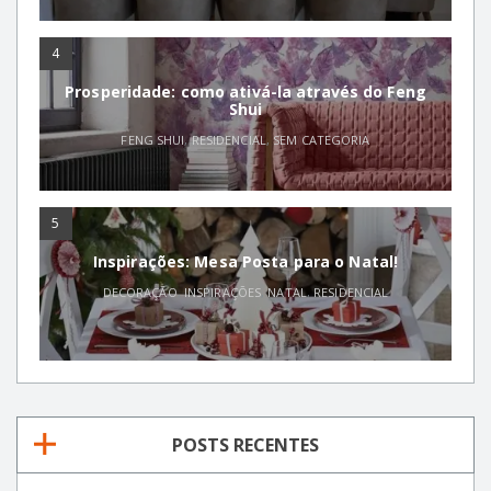
4
Prosperidade: como ativá-la através do Feng
Shui
FENG SHUI
,
RESIDENCIAL
,
SEM CATEGORIA
5
Inspirações: Mesa Posta para o Natal!
DECORAÇÃO
,
INSPIRAÇÕES
,
NATAL
,
RESIDENCIAL
POSTS RECENTES