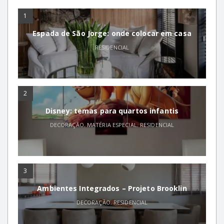
1
Espada de São Jorge: onde colocar em casa
RESIDENCIAL
2
Disney: temas para quartos infantis
DECORAÇÃO
,
MATÉRIA ESPECIAL
,
RESIDENCIAL
3
Ambientes Integrados – Projeto Brooklin
DECORAÇÃO
,
RESIDENCIAL