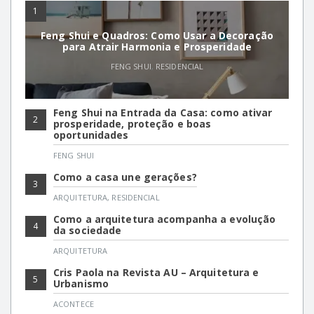
1
Feng Shui e Quadros: Como Usar a Decoração
para Atrair Harmonia e Prosperidade
FENG SHUI
,
RESIDENCIAL
Feng Shui na Entrada da Casa: como ativar
2
prosperidade, proteção e boas
oportunidades
FENG SHUI
Como a casa une gerações?
3
ARQUITETURA
,
RESIDENCIAL
Como a arquitetura acompanha a evolução
4
da sociedade
ARQUITETURA
Cris Paola na Revista AU – Arquitetura e
5
Urbanismo
ACONTECE