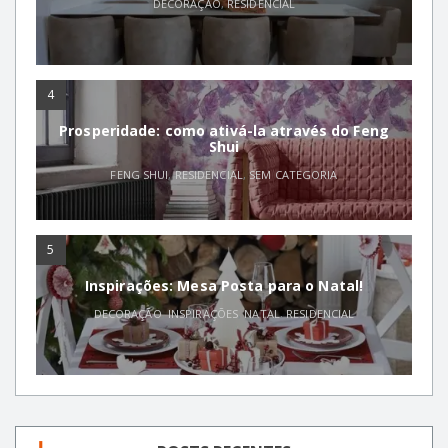
DECORAÇÃO
,
RESIDENCIAL
4
Prosperidade: como ativá-la através do Feng
Shui
FENG SHUI
,
RESIDENCIAL
,
SEM CATEGORIA
5
Inspirações: Mesa Posta para o Natal!
DECORAÇÃO
,
INSPIRAÇÕES
,
NATAL
,
RESIDENCIAL