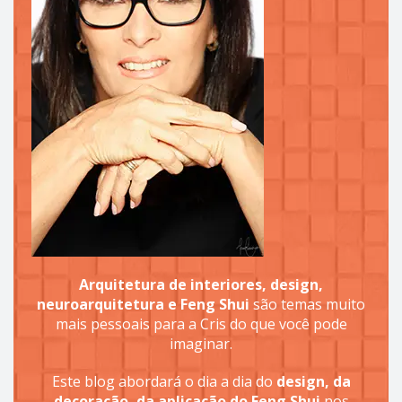
Arquitetura de interiores, design,
neuroarquitetura e Feng Shui
são temas muito
mais pessoais para a Cris do que você pode
imaginar.
Este blog abordará o dia a dia do
design, da
decoração, da aplicação do Feng Shui
nos