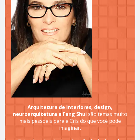
Arquitetura de interiores, design,
neuroarquitetura e Feng Shui
são temas muito
mais pessoais para a Cris do que você pode
imaginar.