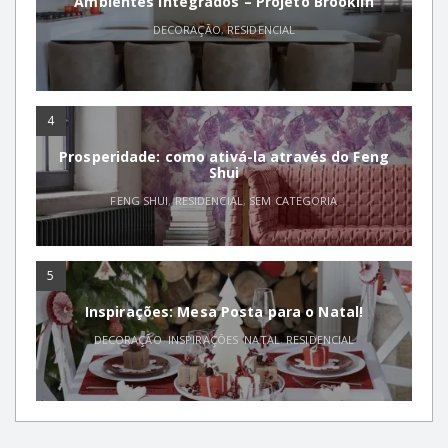
Ambientes Integrados – Projeto Brooklin
DECORAÇÃO
,
RESIDENCIAL
4
Prosperidade: como ativá-la através do Feng
Shui
FENG SHUI
,
RESIDENCIAL
,
SEM CATEGORIA
5
Inspirações: Mesa Posta para o Natal!
DECORAÇÃO
,
INSPIRAÇÕES
,
NATAL
,
RESIDENCIAL