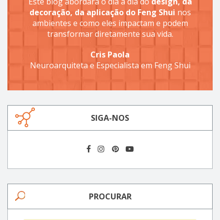
Este blog abordará o dia a dia do
design, da
decoração, da aplicação do Feng Shui
nos
ambientes e como eles impactam e podem
transformar diretamente sua vida.
Cris Paola
Neuroarquiteta e Especialista em Feng Shui
SIGA-NOS
PROCURAR