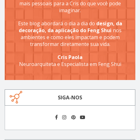
mais pessoais para a Cris do que você pode
imaginar.
Este blog abordará o dia a dia do
design, da
decoração, da aplicação do Feng Shui
nos
ambientes e como eles impactam e podem
transformar diretamente sua vida.
Cris Paola
Neuroarquiteta e Especialista em Feng Shui
SIGA-NOS