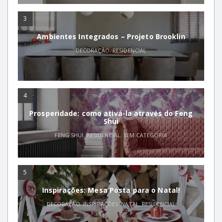
3
Ambientes Integrados – Projeto Brooklin
DECORAÇÃO
,
RESIDENCIAL
4
Prosperidade: como ativá-la através do Feng
Shui
FENG SHUI
,
RESIDENCIAL
,
SEM CATEGORIA
5
Inspirações: Mesa Posta para o Natal!
DECORAÇÃO
,
INSPIRAÇÕES
,
NATAL
,
RESIDENCIAL