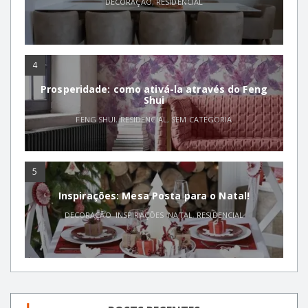
DECORAÇÃO
,
RESIDENCIAL
4
Prosperidade: como ativá-la através do Feng
Shui
FENG SHUI
,
RESIDENCIAL
,
SEM CATEGORIA
5
Inspirações: Mesa Posta para o Natal!
DECORAÇÃO
,
INSPIRAÇÕES
,
NATAL
,
RESIDENCIAL