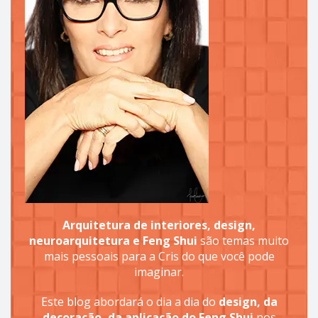
Arquitetura de interiores, design,
neuroarquitetura e Feng Shui
são temas muito
mais pessoais para a Cris do que você pode
imaginar.
Este blog abordará o dia a dia do
design, da
decoração, da aplicação do Feng Shui
nos