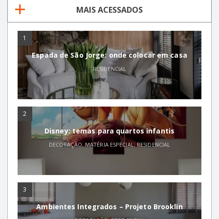
MAIS ACESSADOS
1
Espada de São Jorge: onde colocar em casa
RESIDENCIAL
2
Disney: temas para quartos infantis
DECORAÇÃO
,
MATÉRIA ESPECIAL
,
RESIDENCIAL
3
Ambientes Integrados – Projeto Brooklin