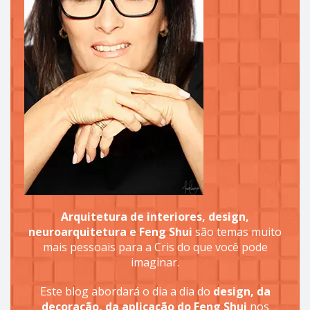
Arquitetura de interiores, design,
neuroarquitetura e Feng Shui
são temas muito
mais pessoais para a Cris do que você pode
imaginar.
Este blog abordará o dia a dia do
design, da
decoração, da aplicação do Feng Shui
nos