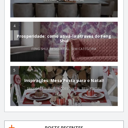
4
Prosperidade: como ativá-la através do Feng
Shui
FENG SHUI
,
RESIDENCIAL
,
SEM CATEGORIA
5
Inspirações: Mesa Posta para o Natal!
DECORAÇÃO
,
INSPIRAÇÕES
,
NATAL
,
RESIDENCIAL