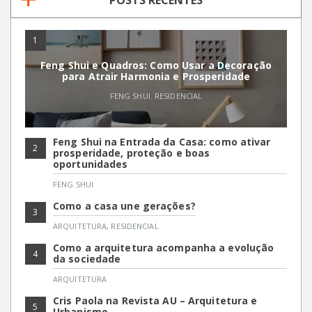
POSTS RECENTES
1
Feng Shui e Quadros: Como Usar a Decoração
para Atrair Harmonia e Prosperidade
FENG SHUI
,
RESIDENCIAL
Feng Shui na Entrada da Casa: como ativar
2
prosperidade, proteção e boas
oportunidades
FENG SHUI
Como a casa une gerações?
3
ARQUITETURA
,
RESIDENCIAL
Como a arquitetura acompanha a evolução
4
da sociedade
ARQUITETURA
Cris Paola na Revista AU – Arquitetura e
5
Urbanismo