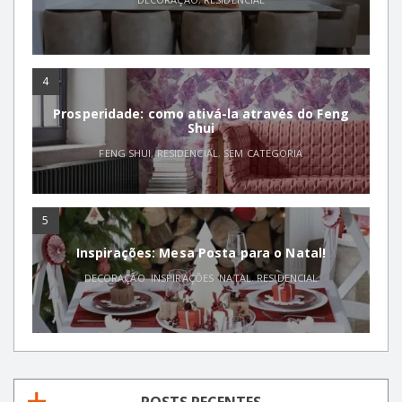
4
Prosperidade: como ativá-la através do Feng
Shui
FENG SHUI
,
RESIDENCIAL
,
SEM CATEGORIA
5
Inspirações: Mesa Posta para o Natal!
DECORAÇÃO
,
INSPIRAÇÕES
,
NATAL
,
RESIDENCIAL