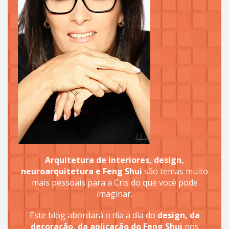
Arquitetura de interiores, design,
neuroarquitetura e Feng Shui
são temas muito
mais pessoais para a Cris do que você pode
imaginar.
Este blog abordará o dia a dia do
design, da
decoração, da aplicação do Feng Shui
nos