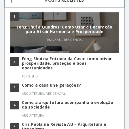
POSTS RECENTES
1
Feng Shui e Quadros: Como Usar a Decoração
para Atrair Harmonia e Prosperidade
FENG SHUI
,
RESIDENCIAL
Feng Shui na Entrada da Casa: como ativar
2
prosperidade, proteção e boas
oportunidades
FENG SHUI
Como a casa une gerações?
3
ARQUITETURA
,
RESIDENCIAL
Como a arquitetura acompanha a evolução
4
da sociedade
ARQUITETURA
Cris Paola na Revista AU – Arquitetura e
5
Urbanismo