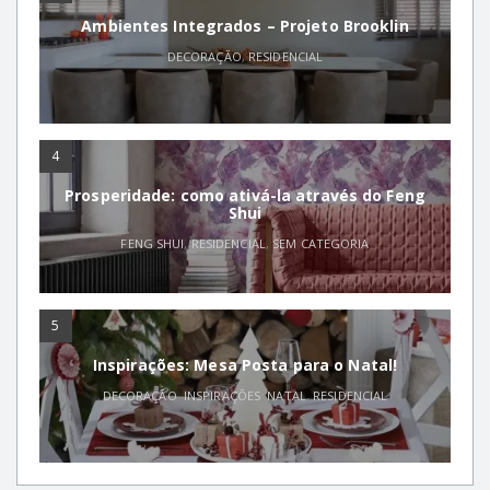
Ambientes Integrados – Projeto Brooklin
DECORAÇÃO
,
RESIDENCIAL
4
Prosperidade: como ativá-la através do Feng
Shui
FENG SHUI
,
RESIDENCIAL
,
SEM CATEGORIA
5
Inspirações: Mesa Posta para o Natal!
DECORAÇÃO
,
INSPIRAÇÕES
,
NATAL
,
RESIDENCIAL