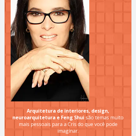
Arquitetura de interiores, design,
neuroarquitetura e Feng Shui
são temas muito
mais pessoais para a Cris do que você pode
imaginar.