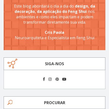
Este blog abordará o dia a dia do
design, da
decoração, da aplicação do Feng Shui
nos
ambientes e como eles impactam e podem
transformar diretamente sua vida.
Cris Paola
Neuroarquiteta e Especialista em Feng Shui
SIGA-NOS
PROCURAR