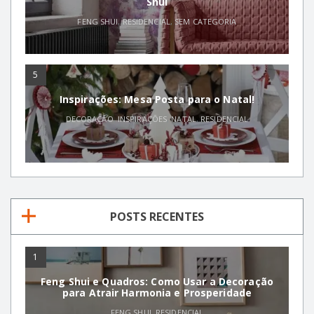
Shui
FENG SHUI
,
RESIDENCIAL
,
SEM CATEGORIA
5
Inspirações: Mesa Posta para o Natal!
DECORAÇÃO
,
INSPIRAÇÕES
,
NATAL
,
RESIDENCIAL
POSTS RECENTES
1
Feng Shui e Quadros: Como Usar a Decoração
para Atrair Harmonia e Prosperidade
FENG SHUI
,
RESIDENCIAL