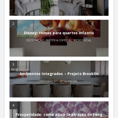
2
Disney: temas para quartos infantis
DECORAÇÃO
,
MATÉRIA ESPECIAL
,
RESIDENCIAL
3
Ambientes Integrados – Projeto Brooklin
DECORAÇÃO
,
RESIDENCIAL
4
Prosperidade: como ativá-la através do Feng