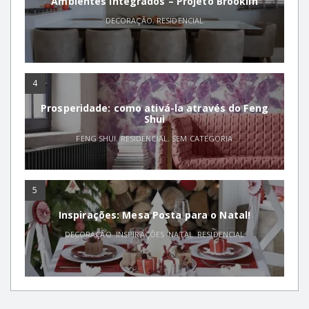
Ambientes Integrados – Projeto Brooklin
DECORAÇÃO
,
RESIDENCIAL
4
Prosperidade: como ativá-la através do Feng
Shui
FENG SHUI
,
RESIDENCIAL
,
SEM CATEGORIA
5
Inspirações: Mesa Posta para o Natal!
DECORAÇÃO
,
INSPIRAÇÕES
,
NATAL
,
RESIDENCIAL