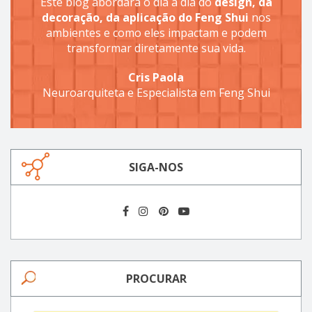
Este blog abordará o dia a dia do
design, da
decoração, da aplicação do Feng Shui
nos
ambientes e como eles impactam e podem
transformar diretamente sua vida.
Cris Paola
Neuroarquiteta e Especialista em Feng Shui
SIGA-NOS
PROCURAR