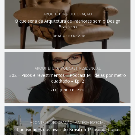
ARQUITETURA
,
DECORAÇÃO
O que seria da Arquitetura de Interiores sem o Design
Brasileiro
1 DE AGOSTO DE 2018
ARQUITETURA
,
PODCAST
,
RESIDENCIAL
#02 – Pisos e revestimentos – Podcast Mil ideias por metro
quadrado – Ep. 2
21 DE JUNHO DE 2018
ACONTECE
,
DECORAÇÃO
,
MATÉRIA ESPECIAL
Curiosidades dos rivais do Brasil na 1ª fase da Copa