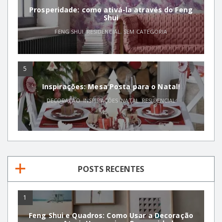
Prosperidade: como ativá-la através do Feng
Shui
FENG SHUI
,
RESIDENCIAL
,
SEM CATEGORIA
5
Inspirações: Mesa Posta para o Natal!
DECORAÇÃO
,
INSPIRAÇÕES
,
NATAL
,
RESIDENCIAL
POSTS RECENTES
1
Feng Shui e Quadros: Como Usar a Decoração