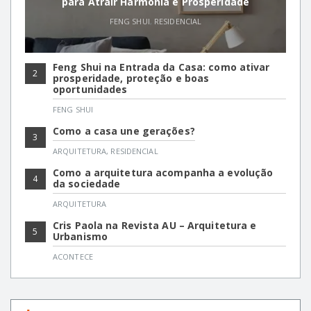
para Atrair Harmonia e Prosperidade
FENG SHUI
,
RESIDENCIAL
Feng Shui na Entrada da Casa: como ativar
2
prosperidade, proteção e boas
oportunidades
FENG SHUI
Como a casa une gerações?
3
ARQUITETURA
,
RESIDENCIAL
Como a arquitetura acompanha a evolução
4
da sociedade
ARQUITETURA
Cris Paola na Revista AU – Arquitetura e
5
Urbanismo
ACONTECE