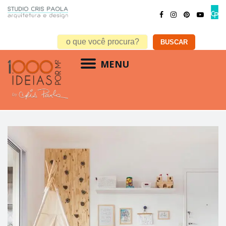
MENU
brinquedoteca