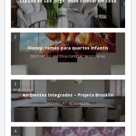
Espada de São Jorge: onde colocar em casa
RESIDENCIAL
2
Disney: temas para quartos infantis
DECORAÇÃO
,
MATÉRIA ESPECIAL
,
RESIDENCIAL
3
Ambientes Integrados – Projeto Brooklin
DECORAÇÃO
,
RESIDENCIAL
4