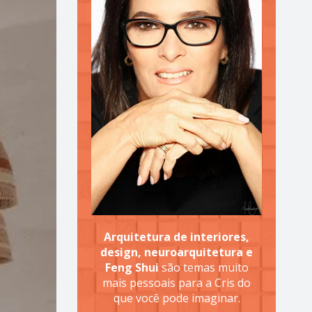
Arquitetura de interiores,
design, neuroarquitetura e
Feng Shui
são temas muito
mais pessoais para a Cris do
que você pode imaginar.