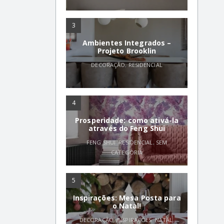
3
Ambientes Integrados –
Projeto Brooklin
DECORAÇÃO
,
RESIDENCIAL
4
Prosperidade: como ativá-la
através do Feng Shui
FENG SHUI
,
RESIDENCIAL
,
SEM
CATEGORIA
5
Inspirações: Mesa Posta para
o Natal!
DECORAÇÃO
,
INSPIRAÇÕES
,
NATAL
,