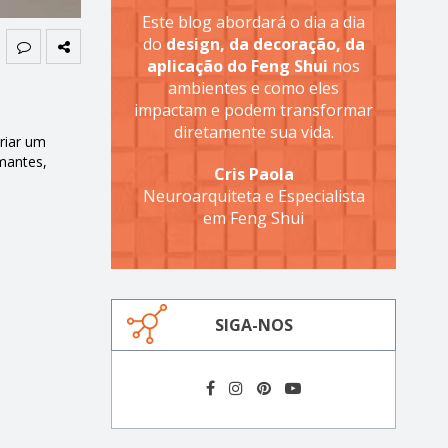
Este blog abordará o dia a dia
do
design, da decoração, da
aplicação do Feng Shui
nos
ambientes e como eles
impactam e podem transformar
diretamente sua vida.
riar um
mantes,
Cris Paola
Neuroarquiteta e Especialista
em Feng Shui
SIGA-NOS