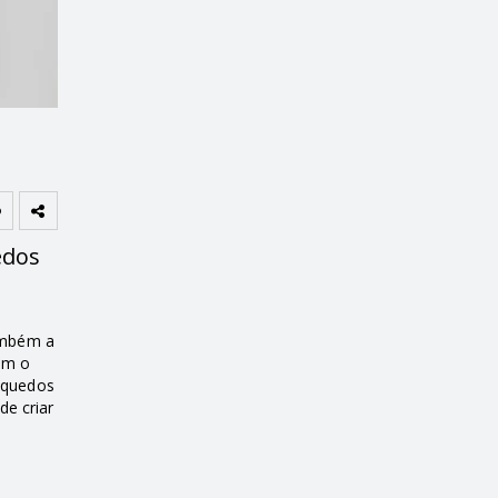
edos
ambém a
om o
nquedos
de criar