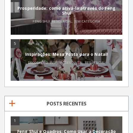
Prosperidade: como ativá-la através do Feng
Shui
FENG SHUI
,
RESIDENCIAL
,
SEM CATEGORIA
5
Inspirações: Mesa Posta para o Natal!
DECORAÇÃO
,
INSPIRAÇÕES
,
NATAL
,
RESIDENCIAL
POSTS RECENTES
1
Feng Shui e Quadros: Como Usar a Decoração