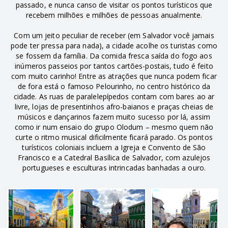
passado, e nunca canso de visitar os pontos turísticos que
recebem milhões e milhões de pessoas anualmente.
Com um jeito peculiar de receber (em Salvador você jamais
pode ter pressa para nada), a cidade acolhe os turistas como
se fossem da família. Da comida fresca saída do fogo aos
inúmeros passeios por tantos cartões-postais, tudo é feito
com muito carinho! Entre as atrações que nunca podem ficar
de fora está o famoso Pelourinho, no centro histórico da
cidade. As ruas de paralelepípedos contam com bares ao ar
livre, lojas de presentinhos afro-baianos e praças cheias de
músicos e dançarinos fazem muito sucesso por lá, assim
como ir num ensaio do grupo Olodum – mesmo quem não
curte o ritmo musical dificilmente ficará parado. Os pontos
turísticos coloniais incluem a Igreja e Convento de São
Francisco e a Catedral Basílica de Salvador, com azulejos
portugueses e esculturas intrincadas banhadas a ouro.