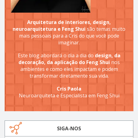
Arquitetura de interiores, design,
neuroarquitetura e Feng Shui
são temas muito
mais pessoais para a Cris do que você pode
imaginar.
Este blog abordará o dia a dia do
design, da
decoração, da aplicação do Feng Shui
nos
ambientes e como eles impactam e podem
transformar diretamente sua vida.
Cris Paola
Neuroarquiteta e Especialista em Feng Shui
SIGA-NOS