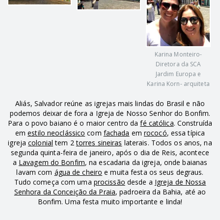
Karina Monteiro-
Diretora da SCA
Jardim Europa e
Karina Korn- arquiteta
Aliás, Salvador reúne as igrejas mais lindas do Brasil e não
podemos deixar de fora a Igreja de Nosso Senhor do Bonfim.
Para o povo baiano é o maior centro da
fé católica
. Construída
em
estilo neoclássico
com
fachada
em
rococó
, essa típica
igreja
colonial
tem 2
torres sineiras
laterais. Todos os anos, na
segunda quinta-feira de janeiro, após o dia de Reis, acontece
a
Lavagem do Bonfim
, na escadaria da igreja, onde baianas
lavam com
água de cheiro
e muita festa os seus degraus.
Tudo começa com uma
procissão
desde a
Igreja de Nossa
Senhora da Conceição da Praia
, padroeira da Bahia, até ao
Bonfim. Uma festa muito importante e linda!