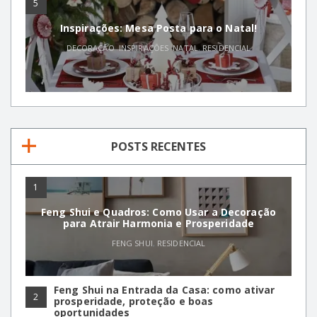
5
Inspirações: Mesa Posta para o Natal!
DECORAÇÃO
,
INSPIRAÇÕES
,
NATAL
,
RESIDENCIAL
POSTS RECENTES
1
Feng Shui e Quadros: Como Usar a Decoração
para Atrair Harmonia e Prosperidade
FENG SHUI
,
RESIDENCIAL
Feng Shui na Entrada da Casa: como ativar
2
prosperidade, proteção e boas
oportunidades