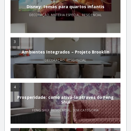
Disney: temas para quartos infantis
DECORAÇÃO
,
MATÉRIA ESPECIAL
,
RESIDENCIAL
3
Ambientes Integrados – Projeto Brooklin
DECORAÇÃO
,
RESIDENCIAL
4
Prosperidade: como ativá-la através do Feng
Shui
FENG SHUI
,
RESIDENCIAL
,
SEM CATEGORIA