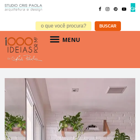
MENU
dicas feng shui