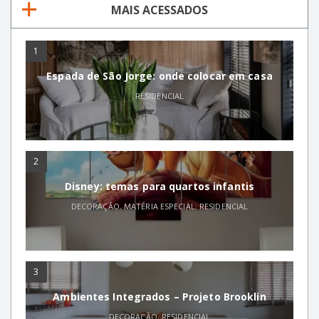
MAIS ACESSADOS
1
Espada de São Jorge: onde colocar em casa
RESIDENCIAL
2
Disney: temas para quartos infantis
DECORAÇÃO
,
MATÉRIA ESPECIAL
,
RESIDENCIAL
3
Ambientes Integrados – Projeto Brooklin
DECORAÇÃO
,
RESIDENCIAL