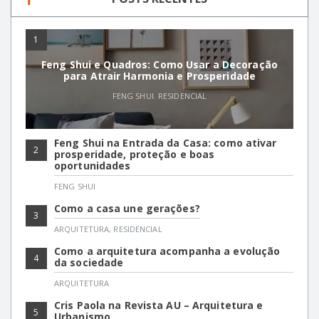
1
Feng Shui e Quadros: Como Usar a Decoração
para Atrair Harmonia e Prosperidade
FENG SHUI
,
RESIDENCIAL
Feng Shui na Entrada da Casa: como ativar
2
prosperidade, proteção e boas
oportunidades
FENG SHUI
Como a casa une gerações?
3
ARQUITETURA
,
RESIDENCIAL
Como a arquitetura acompanha a evolução
4
da sociedade
ARQUITETURA
Cris Paola na Revista AU – Arquitetura e
5
Urbanismo