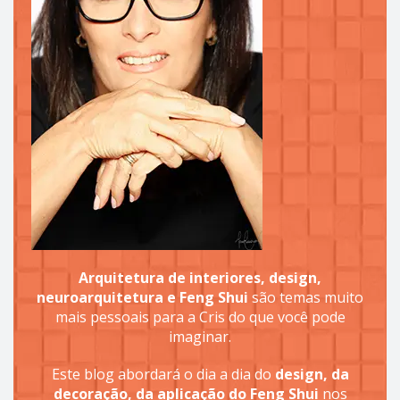
Arquitetura de interiores, design,
neuroarquitetura e Feng Shui
são temas muito
mais pessoais para a Cris do que você pode
imaginar.
Este blog abordará o dia a dia do
design, da
decoração, da aplicação do Feng Shui
nos