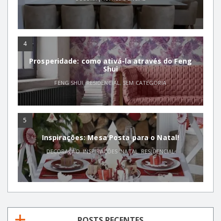
4
Prosperidade: como ativá-la através do Feng
Shui
FENG SHUI
,
RESIDENCIAL
,
SEM CATEGORIA
5
Inspirações: Mesa Posta para o Natal!
DECORAÇÃO
,
INSPIRAÇÕES
,
NATAL
,
RESIDENCIAL
POSTS RECENTES